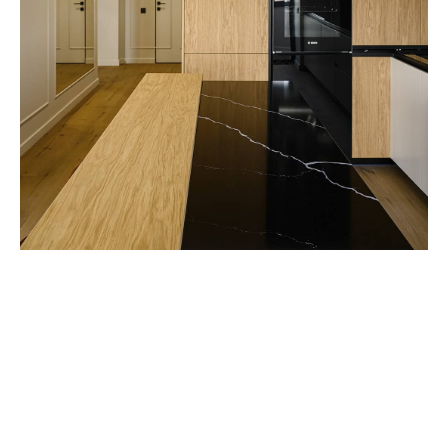
+7 (347) 200-92-84
Офис в Москве / м. Павелецкая
Офис в Уфе / БЦ «Вафа»,
Коммунистическая 116
Мы — сервис по созданию интерьеров.
С нами вы сможете обустроить свою
квартиру, не потратив ни единой нервной
клетки.
© Все права защищены 2017-2026
Политика конфиденциальности
Политика использования cookie-файлов