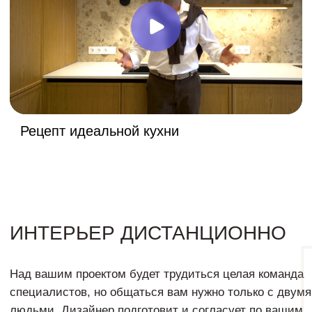
Офис в Москве / м. Павелецкая
Офис в Уфе / БЦ «Вафа»,
Коммунистическая 116
Мы — сервис по созданию интерьеров.
С нами вы сможете обустроить свою
квартиру, не потратив ни единой нервной
клетки.
© Все права защищены 2017-2026
Политика конфиденциальности
Политика использования cookie-файлов