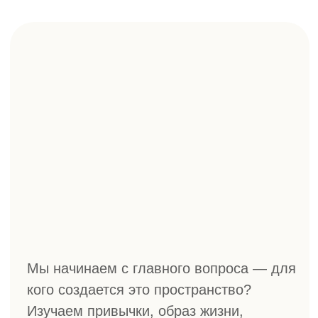
качество и подбираем все —
от мебели и техники до текстиля
и аромата.
В итоге вы получаете пространство,
готовое к жизни. Пространство,
в котором все уже на своем месте.
ВАМ НЕ ПРИДЕТСЯ
РАЗБИРАТЬСЯ В НЮАНСАХ
РЕМОНТА:
выбирать материалы, организовывать доставку,
взаимодействовать с рабочими, контролировать
качество и следить за сроками. Вы участвуете только
в создании дизайн-проекта — остальное мы берем
на себя.