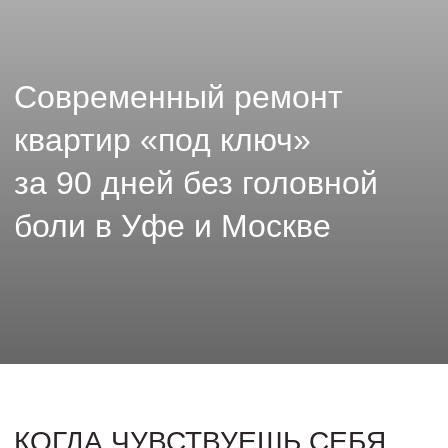
за 90 дней без головной
боли в Уфе и Москве
КОГДА ЧУВСТВУЕШЬ СЕБЯ
ПО-НАСТОЯЩЕМУ ДОМА
Каждый проект — это отражение личности
его владельца, где все продумано
до мелочей: планировка под образ жизни,
сценарии света, комбинации текстур.
Мы — не частники, мы — команда
с регламентами, процессами и гарантией.
Никаких «человеческих факторов»,