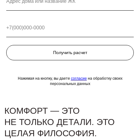
Адрес дома или название ЖК
эстетические предпочтения.
Так рождаются интерьеры, которые
не просто красивы — они интуитивны,
живые и на 100% соответствуют вашей
+7(000)000-0000
мечте о будущем жилье.
Получить расчет
Нажимая на кнопку, вы даете
согласие
на обработку своих
персональных данных
Мы создаем проект, управляем
строительством, контролируем