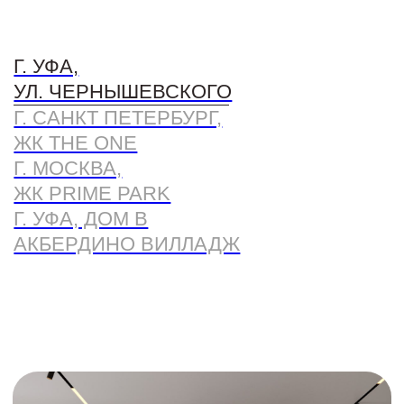
Современная однушка на
2
максималках 45 м
Обзор квартиры айтишника